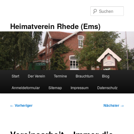
Zum
primären
Such
Inhalt
springen
Heimatverein Rhede (Ems)
Hauptmenü
Start
Der Verein
Termine
Brauchtum
Blog
Anmeldeformular
Sitemap
Impressum
Datenschutz
Beitragsnavigation
←
Vorheriger
Nächster
→