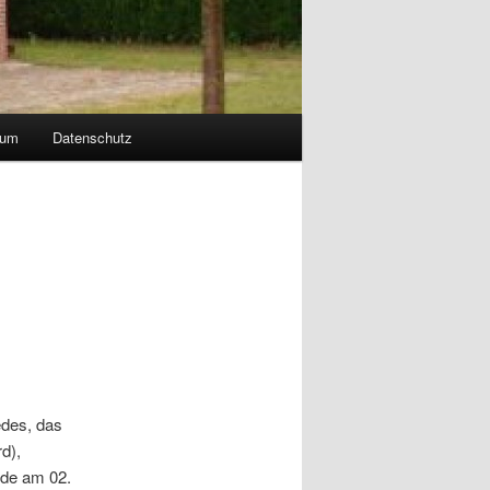
sum
Datenschutz
edes, das
d),
de am 02.