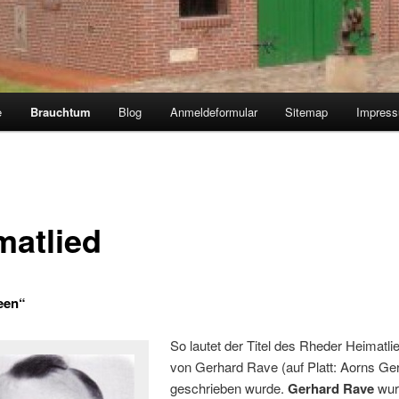
e
Brauchtum
Blog
Anmeldeformular
Sitemap
Impres
matlied
een“
So lautet der Titel des Rheder Heimatli
von Gerhard Rave (auf Platt: Aorns Ger
geschrieben wurde.
Gerhard Rave
wur