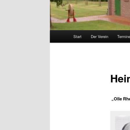
Hauptmenü
Start
Der Verein
Termin
Hei
„Olle Rh