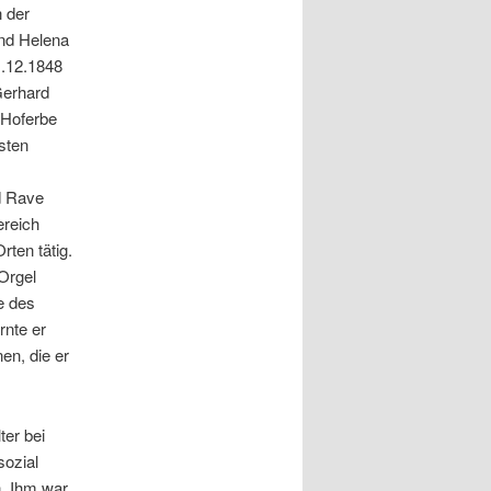
 der
und Helena
1.12.1848
Gerhard
 Hoferbe
sten
d Rave
ereich
rten tätig.
Orgel
le des
rnte er
en, die er
er bei
ozial
n. Ihm war