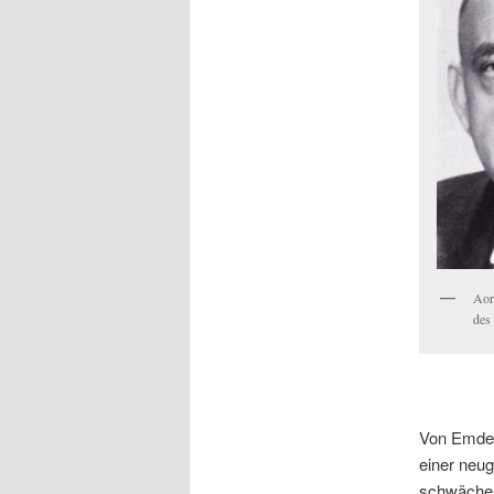
Aor
des
Von Emden
einer neu
schwächere