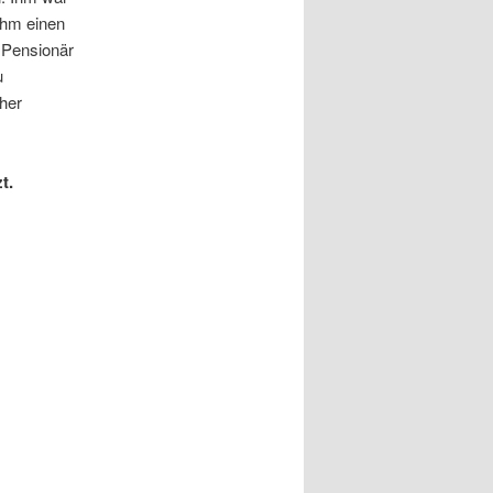
 ihm einen
s Pensionär
u
cher
t.