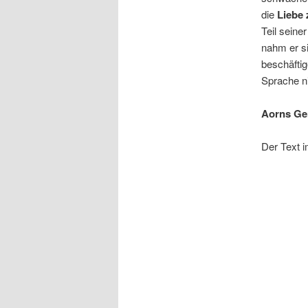
die
Liebe
Teil seine
nahm er si
beschäftig
Sprache ni
Aorns Ger
Der Text i