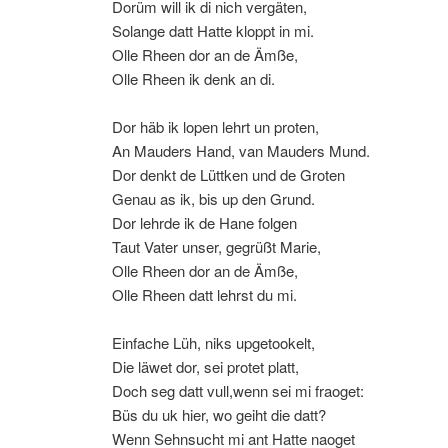
Dorüm will ik di nich vergäten,
Solange datt Hatte kloppt in mi.
Olle Rheen dor an de Ämße,
Olle Rheen ik denk an di.
Dor häb ik lopen lehrt un proten,
An Mauders Hand, van Mauders Mund.
Dor denkt de Lüttken und de Groten
Genau as ik, bis up den Grund.
Dor lehrde ik de Hane folgen
Taut Vater unser, gegrüßt Marie,
Olle Rheen dor an de Ämße,
Olle Rheen datt lehrst du mi.
Einfache Lüh, niks upgetookelt,
Die läwet dor, sei protet platt,
Doch seg datt vull,wenn sei mi fraoget:
Büs du uk hier, wo geiht die datt?
Wenn Sehnsucht mi ant Hatte naoget