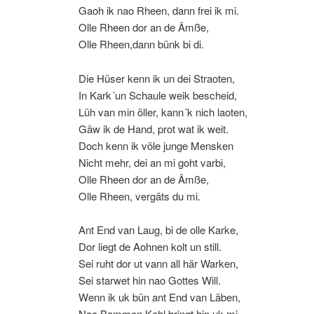
Gaoh ik nao Rheen, dann frei ik mi.
Olle Rheen dor an de Ämße,
Olle Rheen,dann bünk bi di.
Die Hüser kenn ik un dei Straoten,
In Kark´un Schaule weik bescheid,
Lüh van min öller, kann´k nich laoten,
Gäw ik de Hand, prot wat ik weit.
Doch kenn ik völe junge Mensken
Nicht mehr, dei an mi goht varbi,
Olle Rheen dor an de Ämße,
Olle Rheen, vergäts du mi.
Ant End van Laug, bi de olle Karke,
Dor liegt de Aohnen kolt un still.
Sei ruht dor ut vann all här Warken,
Sei starwet hin nao Gottes Will.
Wenn ik uk bün ant End van Läben,
Nao Bammen Kohl bringt hin uk mi,