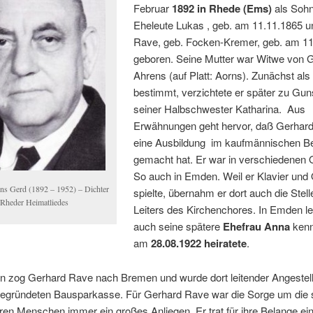
Februar
1892 in Rhede (Ems)
als Sohn
Eheleute Lukas , geb. am 11.11.1865 
Rave, geb. Focken-Kremer, geb. am 1
geboren. Seine Mutter war Witwe von 
Ahrens (auf Platt: Aorns). Zunächst als
bestimmt, verzichtete er später zu Gun
seiner Halbschwester Katharina. Aus
Erwähnungen geht hervor, daß Gerhar
eine Ausbildung im kaufmännischen B
gemacht hat. Er war in verschiedenen O
So auch in Emden. Weil er Klavier und 
ns Gerd (1892 – 1952) – Dichter
spielte, übernahm er dort auch die Stel
 Rheder Heimatliedes
Leiters des Kirchenchores. In Emden le
auch seine spätere
Ehefrau Anna
kenn
am
28.08.1922 heiratete
.
 zog Gerhard Rave nach Bremen und wurde dort leitender Angestellt
gegründeten Bausparkasse. Für Gerhard Rave war die Sorge um die s
n Menschen immer ein großes Anliegen. Er trat für ihre Belange ei