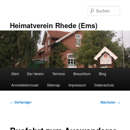
Zum
primären
Such
Inhalt
springen
Heimatverein Rhede (Ems)
Hauptmenü
Start
Der Verein
Termine
Brauchtum
Blog
Anmeldeformular
Sitemap
Impressum
Datenschutz
Beitragsnavigation
←
Vorheriger
Nächster
→