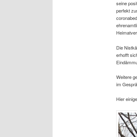
seine posi
perfekt zu
coronabedi
ehrenamtl
Heimatvere
Die Nistk
erhofft si
Eindämmun
Weitere g
im Gesprä
Hier einig