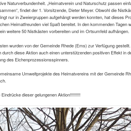
tive Naturverbundenheit. „Heimatverein und Naturschutz passen einf
sammen“, findet der 1. Vorsitzende, Dieter Meyer. Obwohl die Nistkä
ngt nur in Zweiergruppen aufgehängt werden konnten, hat dieses Pro
ichen Heimatfreunden viel Spaß bereitet. In den kommenden Tagen w
in weitere 50 Nistkästen vorbereiten und im Ortsumfeld aufhängen.
ästen wurden von der Gemeinde Rhede (Ems) zur Verfügung gestellt
ch durch diese Aktion auch einen unterstützenden positiven Effekt in d
g des Eichenprozessionsspinners.
emeinsame Umweltprojekte des Heimatvereins mit der Gemeinde Rh
ch.
e Eindrücke dieser gelungenen Aktion!!!!!!!!!