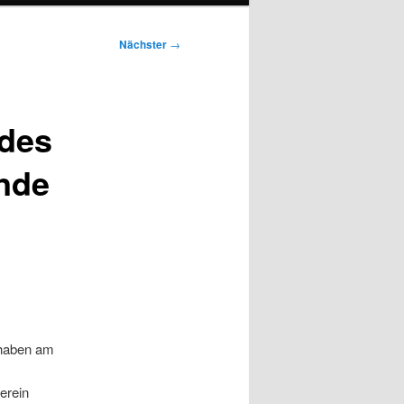
Nächster
→
des
nde
 haben am
erein