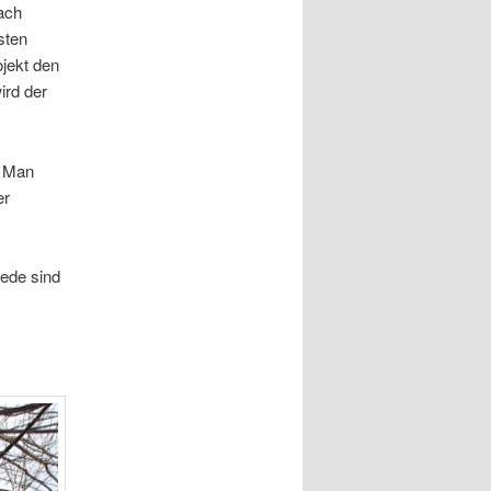
ach
sten
jekt den
ird der
. Man
er
ede sind