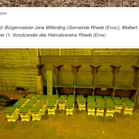
efoto
ld: Bürgermeister Jens Willerding (Gemeinde Rhede (Ems)), Wolbert
yer (1. Vorsitzender des Heimatvereins Rhede (Ems)