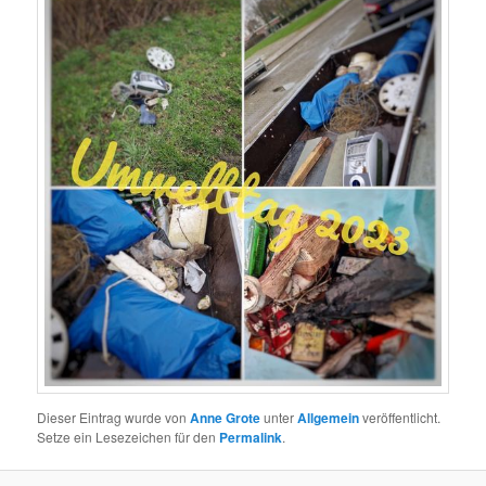
Dieser Eintrag wurde von
Anne Grote
unter
Allgemein
veröffentlicht.
Setze ein Lesezeichen für den
Permalink
.