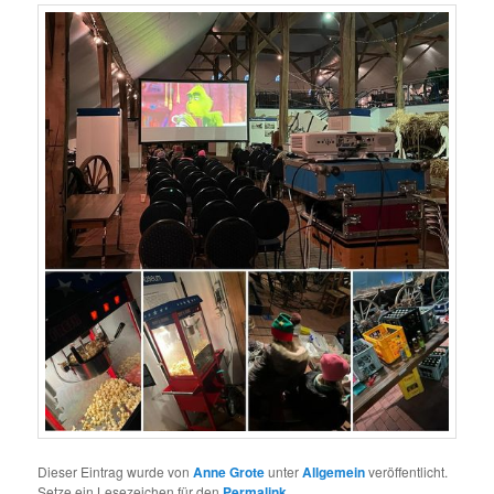
Dieser Eintrag wurde von
Anne Grote
unter
Allgemein
veröffentlicht.
Setze ein Lesezeichen für den
Permalink
.