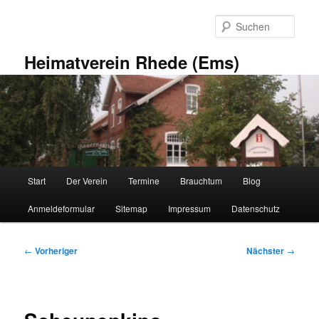
Zum
primären
Such
Inhalt
springen
Heimatverein Rhede (Ems)
Hauptmenü
Start
Der Verein
Termine
Brauchtum
Blog
Anmeldeformular
Sitemap
Impressum
Datenschutz
Beitragsnavigation
←
Vorheriger
Nächster
→