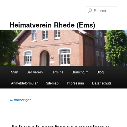
Zum
primären
Such
Inhalt
springen
Heimatverein Rhede (Ems)
Hauptmenü
Start
Der Verein
Termine
Brauchtum
Blog
Anmeldeformular
Sitemap
Impressum
Datenschutz
Beitragsnavigation
←
Vorheriger