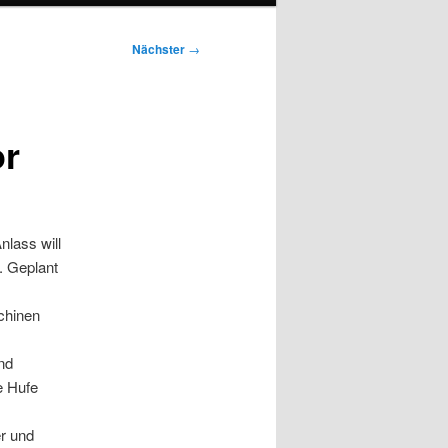
Nächster
→
or
lass will
. Geplant
chinen
nd
e Hufe
er und