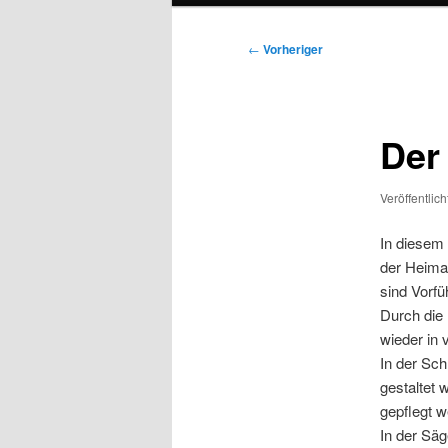
Beitragsnavigation
←
Vorheriger
Der 
Veröffentlic
In diesem
der Heimat
sind Vorf
Durch die
wieder in 
In der Sch
gestaltet 
gepflegt w
In der Säg