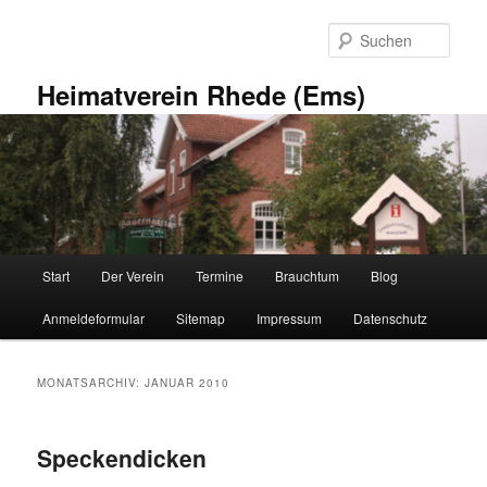
Zum
Zum
primären
sekundären
Such
Inhalt
Inhalt
springen
springen
Heimatverein Rhede (Ems)
Hauptmenü
Start
Der Verein
Termine
Brauchtum
Blog
Anmeldeformular
Sitemap
Impressum
Datenschutz
MONATSARCHIV:
JANUAR 2010
Speckendicken