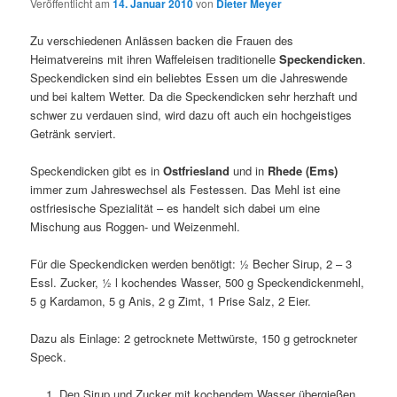
Veröffentlicht am
14. Januar 2010
von
Dieter Meyer
Zu verschiedenen Anlässen backen die Frauen des
Heimatvereins mit ihren Waffeleisen traditionelle
Speckendicken
.
Speckendicken sind ein beliebtes Essen um die Jahreswende
und bei kaltem Wetter. Da die Speckendicken sehr herzhaft und
schwer zu verdauen sind, wird dazu oft auch ein hochgeistiges
Getränk serviert.
Speckendicken gibt es in
Ostfriesland
und in
Rhede (Ems)
immer zum Jahreswechsel als Festessen. Das Mehl ist eine
ostfriesische Spezialität – es handelt sich dabei um eine
Mischung aus Roggen- und Weizenmehl.
Für die Speckendicken werden benötigt: ½ Becher Sirup, 2 – 3
Essl. Zucker, ½ l kochendes Wasser, 500 g Speckendickenmehl,
5 g Kardamon, 5 g Anis, 2 g Zimt, 1 Prise Salz, 2 Eier.
Dazu als Einlage: 2 getrocknete Mettwürste, 150 g getrockneter
Speck.
Den Sirup und Zucker mit kochendem Wasser übergießen,