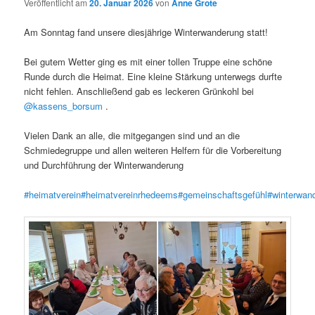
Veröffentlicht am
20. Januar 2026
von
Anne Grote
Am Sonntag fand unsere diesjährige Winterwanderung statt!
Bei gutem Wetter ging es mit einer tollen Truppe eine schöne
Runde durch die Heimat. Eine kleine Stärkung unterwegs durfte
nicht fehlen. Anschließend gab es leckeren Grünkohl bei
@kassens_borsum
.
Vielen Dank an alle, die mitgegangen sind und an die
Schmiedegruppe und allen weiteren Helfern für die Vorbereitung
und Durchführung der Winterwanderung
#heimatverein
#heimatvereinrhedeems
#gemeinschaftsgefühl
#winterwan