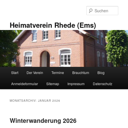
Zum
Zum
primären
sekundären
Such
Inhalt
Inhalt
springen
springen
Heimatverein Rhede (Ems)
Hauptmenü
Start
Der Verein
Termine
Brauchtum
Blog
Anmeldeformular
Sitemap
Impressum
Datenschutz
MONATSARCHIV:
JANUAR 2026
Winterwanderung 2026