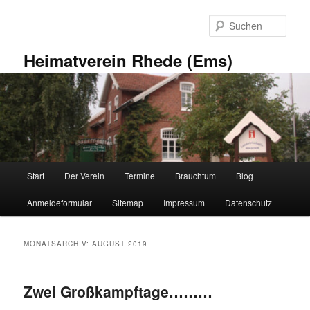
Zum
Zum
primären
sekundären
Such
Inhalt
Inhalt
springen
springen
Heimatverein Rhede (Ems)
Hauptmenü
Start
Der Verein
Termine
Brauchtum
Blog
Anmeldeformular
Sitemap
Impressum
Datenschutz
MONATSARCHIV:
AUGUST 2019
Zwei Großkampftage………