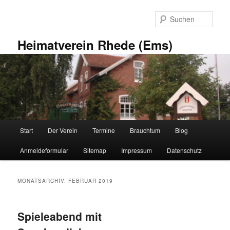
Zum
Zum
primären
sekundären
Such
Inhalt
Inhalt
springen
springen
Heimatverein Rhede (Ems)
Hauptmenü
Start
Der Verein
Termine
Brauchtum
Blog
Anmeldeformular
Sitemap
Impressum
Datenschutz
MONATSARCHIV:
FEBRUAR 2019
Spieleabend mit