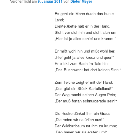
Veröffentlicht am
9. Januar 2011
von
Dieter Meyer
Es geht ein Mann durch das bunte
Land;
DieMeßkette hält er in der Hand.
Sieht vor sich hin und sieht sich um;
„Hier ist ja alles schief und krumm!“
Er mißt wohl hin und mißt wohl her;
„Hier geht ja alles kreuz und quer!“
Er blickt zum Bach im Tale hin;
„Das Buschwerk hat dort keinen Sinn!“
Zum Teiche zeigt er mit der Hand;
„Das gibt ein Stück Kartoffelland!“
Der Weg macht seinen Augen Pein;
„Der muß fortan schnurgerade sein!“
Die Hecke dünket ihm ein Graus;
„Die roden wir natürlich aus!“
Der Wildbirnbaum ist ihm zu krumm;
„Den hauen wir als ersten um!“